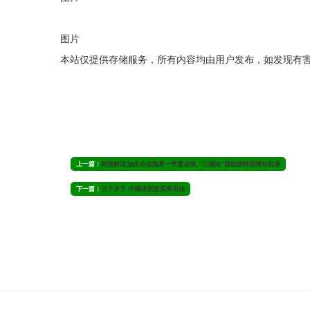
图片
本站仅提供存储服务，所有内容均由用户发布，如发现有
上一篇：
财报解读|油价走低拖累一季度业绩, “三桶油”谋能源转型增长机遇
下一篇：
三个月了, 中国依然拒买美石油